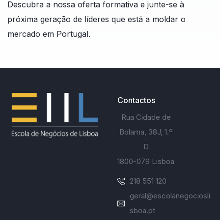
Descubra a nossa oferta formativa e junte-se à
próxima geração de líderes que está a moldar o
mercado em Portugal.
Contactos
Rua Cidade de
Bolama, 38J, 1.º
D
1800-079 Lisboa
218 551 120
geral@escolanegociosli
L
sboa.pt
i