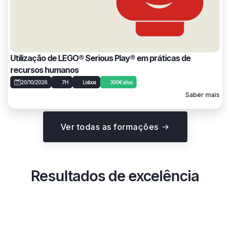
Utilização de LEGO® Serious Play® em práticas de
recursos humanos
0
20/10/2026
7H
Lisboa
390€ s/iva
Saber mais
1
2
Ver todas as formações
3
0
4
1
Resultados de excelência
5
2
0
6
3
1
0
7
0
0
4