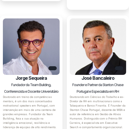
Jorge Sequeira
José Bancaleiro
Fundador da Team Building,
Founder e Partner da Stanton Chase
Conferencista e Docente Universitário
Portugal e Especialista em RH
Doutorado em treino de competências
Doutorando em Ciências do Trabalho e ex-
mentais, é um dos mais conceituados
Diretor de RH em multinacionais como a
motivational speakers em Portugal, com
Tabaqueira e Banco Finantia. É Founder da
intervenção em mais de uma centena de
Stanton Chase Portugal, docente de MBA e
grandes empresas. Fundador da Team
autor de referência em Gestão de Ativos
Building, foca a sua atuação na
Humanos. Distinguido com o Prémio RH
inteligência emocional, resiliência e
Carreira, é especialista em Executive
liderança de equipas de alto rendimento.
Search e comportamento organizacional.