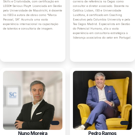
Skills e Criatividade, com certificação em
carreira de referência na Cegoc como
LEGO® Serious Play®. Licenciada em Gestão
consultor e diretor associado. Docente na
pela Universidade de Maastricht, é docente
Católica Lisbon, ISG e Universidade
no ISEG e autora de obras como “Marca
Lusófona, é certificado em Coaching
Pessoal, SA”. Acumula uma vasta
Executivo pela Columbia University e pela
experiência internacional na capacitação
Tea Cegos Madrid. Especialista em Gestão
de talentos e consultoria de imagem.
do Potencial Humano, alia a vasta
experiência em consultoria estratégica à
liderança associativa do setor em Portugal.
Nuno Moreira
Pedro Ramos