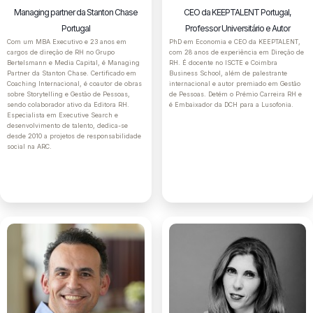
Managing partner da Stanton Chase
CEO da KEEPTALENT Portugal,
Portugal
Professor Universitário e Autor
Com um MBA Executivo e 23 anos em
PhD em Economia e CEO da KEEPTALENT,
cargos de direção de RH no Grupo
com 28 anos de experiência em Direção de
Bertelsmann e Media Capital, é Managing
RH. É docente no ISCTE e Coimbra
Partner da Stanton Chase. Certificado em
Business School, além de palestrante
Coaching Internacional, é coautor de obras
internacional e autor premiado em Gestão
sobre Storytelling e Gestão de Pessoas,
de Pessoas. Detém o Prémio Carreira RH e
sendo colaborador ativo da Editora RH.
é Embaixador da DCH para a Lusofonia.
Especialista em Executive Search e
desenvolvimento de talento, dedica-se
desde 2010 a projetos de responsabilidade
social na ARC.