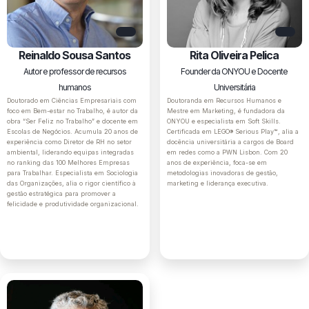
Reinaldo Sousa Santos
Rita Oliveira Pelica
Autor e professor de recursos
Founder da ONYOU e Docente
humanos
Universitária
Doutorado em Ciências Empresariais com
Doutoranda em Recursos Humanos e
foco em Bem-estar no Trabalho, é autor da
Mestre em Marketing, é fundadora da
obra “Ser Feliz no Trabalho” e docente em
ONYOU e especialista em Soft Skills.
Escolas de Negócios. Acumula 20 anos de
Certificada em LEGO® Serious Play™, alia a
experiência como Diretor de RH no setor
docência universitária a cargos de Board
ambiental, liderando equipas integradas
em redes como a PWN Lisbon. Com 20
no ranking das 100 Melhores Empresas
anos de experiência, foca-se em
para Trabalhar. Especialista em Sociologia
metodologias inovadoras de gestão,
das Organizações, alia o rigor científico à
marketing e liderança executiva.
gestão estratégica para promover a
felicidade e produtividade organizacional.