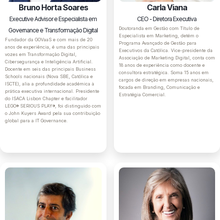
Bruno Horta Soares
Carla Viana
Executive Advisor e Especialista em
CEO - Diretora Executiva
Doutoranda em Gestão com Título de
Governance e Transformação Digital
Especialista em Marketing, detém o
Fundador da GOVaaS e com mais de 20
Programa Avançado de Gestão para
anos de experiência, é uma das principais
Executivos da Católica. Vice-presidente da
vozes em Transformação Digital,
Associação de Marketing Digital, conta com
Cibersegurança e Inteligência Artificial.
18 anos de experiência como docente e
Docente em seis das principais Business
consultora estratégica. Soma 15 anos em
Schools nacionais (Nova SBE, Católica e
cargos de direção em empresas nacionais,
ISCTE), alia a profundidade académica à
focada em Branding, Comunicação e
prática executiva internacional. Presidente
Estratégia Comercial.
do ISACA Lisbon Chapter e facilitador
LEGO® SERIOUS PLAY®, foi distinguido com
o John Kuyers Award pela sua contribuição
global para a IT Governance.