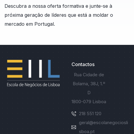
Descubra a nossa oferta formativa e junte-se à
próxima geração de líderes que está a moldar o
mercado em Portugal.
Contactos
Rua Cidade de
Bolama, 38J, 1.º
D
1800-079 Lisboa
218 551 120
geral@escolanegociosli
L
sboa.pt
i