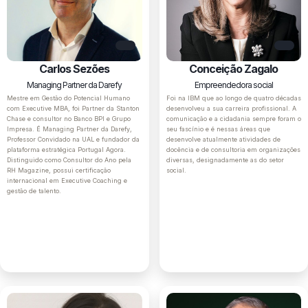
Carlos Sezões
Conceição Zagalo
Managing Partner da Darefy
Empreendedora social
Mestre em Gestão do Potencial Humano
Foi na IBM que ao longo de quatro décadas
com Executive MBA, foi Partner da Stanton
desenvolveu a sua carreira profissional. A
Chase e consultor no Banco BPI e Grupo
comunicação e a cidadania sempre foram o
Impresa. É Managing Partner da Darefy,
seu fascínio e é nessas áreas que
Professor Convidado na UAL e fundador da
desenvolve atualmente atividades de
plataforma estratégica Portugal Agora.
docência e de consultoria em organizações
Distinguido como Consultor do Ano pela
diversas, designadamente as do setor
RH Magazine, possui certificação
social.
internacional em Executive Coaching e
gestão de talento.