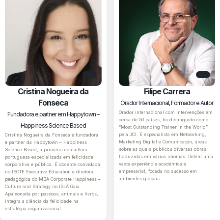
Cristina Nogueira da
Filipe Carrera
Fonseca
Orador Internacional, Formador e Autor
Orador internacional com intervenções em
Fundadora e partner em Happytown –
cerca de 50 países, foi distinguido como
Happiness Science Based
“Most Outstanding Trainer in the World”
pela JCI. É especialista em Networking,
Cristina Nogueira da Fonseca é fundadora
Marketing Digital e Comunicação, áreas
e partner da Happytown – Happiness
sobre as quais publicou diversas obras
Science Based, a primeira consultora
traduzidas em vários idiomas. Detém uma
portuguesa especializada em felicidade
vasta experiência académica e
corporativa e pública. É docente convidada
empresarial, focada no sucesso em
no ISCTE Executive Education e diretora
ambientes globais.
pedagógica do MBA Corporate Happiness –
Culture and Strategy no ISLA Gaia.
Apaixonada por pessoas, animais e livros,
integra a ciência da felicidade na
estratégia organizacional.