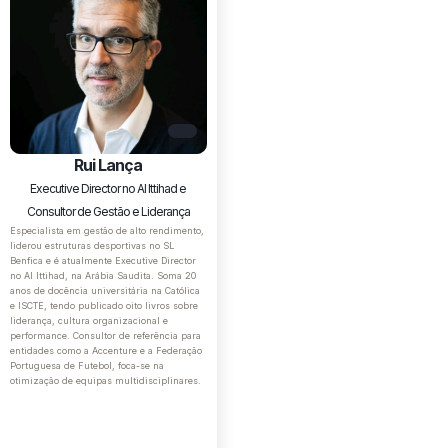
Rui Lança
Executive Director no Al Ittihad e
Consultor de Gestão e Liderança
Especialista em gestão de alto rendimento,
liderou estruturas desportivas no SL
Benfica e é atualmente Executive Director
no Al Ittihad, na Arábia Saudita. Soma 20
anos de docência universitária na Católica
e ISCTE, tendo publicado oito livros sobre
liderança, cultura organizacional e
performance. Consultor de referência para
entidades como a Accenture e a Federação
Portuguesa de Futebol, foca-se na
otimização de equipas multidisciplinares.