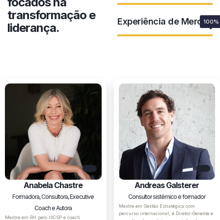
focados na
transformação e
Experiência de Mercado
100%
liderança.
Anabela Chastre
Andreas Galsterer
Formadora, Consultora, Executive
Consultor sistémico e formador
Mestre em Gestão Estratégica com
Coach e Autora
percurso internacional, é Diretor-Gerente e
Mestre em RH pelo ISCSP e coach