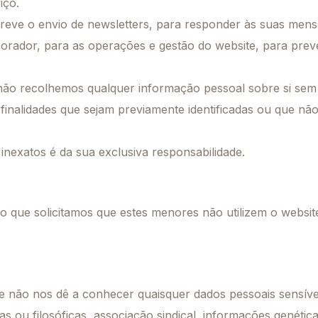
iço.
e o envio de newsletters, para responder às suas mensag
aborador, para as operações e gestão do website, para pre
 não recolhemos qualquer informação pessoal sobre si sem 
 finalidades que sejam previamente identificadas ou que n
 inexatos é da sua exclusiva responsabilidade.
lo que solicitamos que estes menores não utilizem o webs
e não nos dê a conhecer quaisquer dados pessoais sensíve
osas ou filosóficas, associação sindical, informações genéti