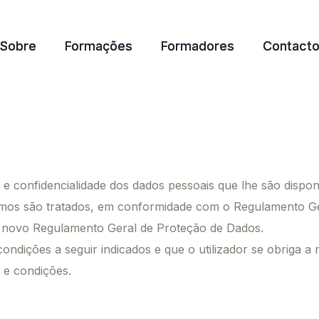
Sobre
Sobre
Formações
Formações
Formadores
Formadores
Contact
Contact
confidencialidade dos dados pessoais que lhe são disponibi
mos são tratados, em conformidade com o Regulamento Ge
 o novo Regulamento Geral de Proteção de Dados.
ondições a seguir indicados e que o utilizador se obriga a re
 e condições.