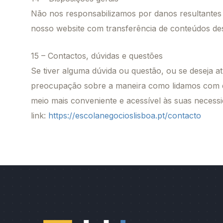
Não nos responsabilizamos por danos resultantes 
nosso website com transferência de conteúdos des
15 – Contactos, dúvidas e questões
Se tiver alguma dúvida ou questão, ou se deseja a
preocupação sobre a maneira como lidamos com qua
meio mais conveniente e acessível às suas neces
link:
https://escolanegocioslisboa.pt/contacto